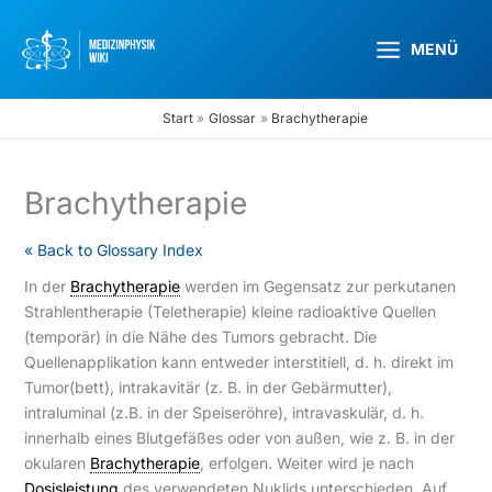
Zum
Inhalt
MENÜ
springen
Start
Glossar
Brachytherapie
Brachytherapie
« Back to Glossary Index
In der
Brachytherapie
werden im Gegensatz zur perkutanen
Strahlentherapie (Teletherapie) kleine radioaktive Quellen
(temporär) in die Nähe des Tumors gebracht. Die
Quellenapplikation kann entweder interstitiell, d. h. direkt im
Tumor(bett), intrakavitär (z. B. in der Gebärmutter),
intraluminal (z.B. in der Speiseröhre), intravaskulär, d. h.
innerhalb eines Blutgefäßes oder von außen, wie z. B. in der
okularen
Brachytherapie
, erfolgen. Weiter wird je nach
Dosisleistung
des verwendeten Nuklids unterschieden. Auf