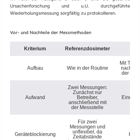
Ursachenforschung und u.U. durchgeführte
Wiederholungsmessung sorgfältig zu protokollieren.
Vor- und Nachteile der Messmethoden
Kriterium
Referenzdosimeter
TL
Mit TLD-
Aufbau
Wie in der Routine
nach Anl
der Mess
Zwei Messungen:
Zunächst nur
Aufwand
Betreiber,
Eine M
anschließend mit
der Messstelle
Für zwei
Messungen und
unflexibel, da
Geräteblockierung
Flexi
Zeitabstände