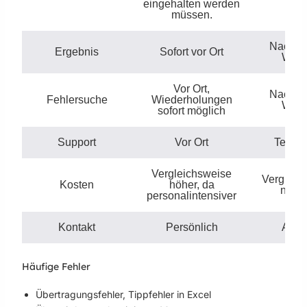
eingehalten werden
müssen.
Nach Ta
Ergebnis
Sofort vor Ort
Woc
Vor Ort,
Nach Ta
Fehlersuche
Wiederholungen
Woc
sofort möglich
Support
Vor Ort
Telefo
Vergleichsweise
Vergleic
Kosten
höher, da
niedr
personalintensiver
Kontakt
Persönlich
Ano
Häufige Fehler
Übertragungsfehler, Tippfehler in Excel