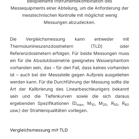
Beispielhafte Instrumentekombination des
Messequipments einer Abteilung, um die Anforderung der
messtechnischen Kontrolle mit möglichst wenig
Messungen abzudecken.
Die Vergleichsmessung kann entweder mit
Thermolumineszenzdosimetern (TLD) oder
Referenzdosimetern erfolgen. Für beide Messungen muss
ein für die Absolutdosimetrie geeignetes Wasserphantom
vorhanden sein, das – für den Fall, dass keines vorhanden
ist – auch bei der Messstelle gegen Aufpreis ausgeliehen
werden kann. Für die Durchführung der Messung sollte die
Art der Kalibrierung des Linearbeschleunigers bekannt
sein und die Tiefenkurven sowie die sich daraus
ergebenden Spezifikationen (D
, M
, M
, R
, R
max
10
20
50
80
usw.) der Strahlenqualitäten vorliegen.
Vergleichsmessung mit TLD