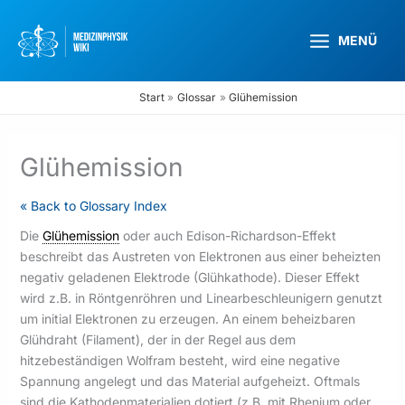
Zum
Inhalt
MENÜ
springen
Start
Glossar
Glühemission
Glühemission
« Back to Glossary Index
Die
Glühemission
oder auch Edison-Richardson-Effekt
beschreibt das Austreten von Elektronen aus einer beheizten
negativ geladenen Elektrode (Glühkathode). Dieser Effekt
wird z.B. in Röntgenröhren und Linearbeschleunigern genutzt
um initial Elektronen zu erzeugen. An einem beheizbaren
Glühdraht (Filament), der in der Regel aus dem
hitzebeständigen Wolfram besteht, wird eine negative
Spannung angelegt und das Material aufgeheizt. Oftmals
sind die Kathodenmaterialien dotiert (z.B. mit Rhenium oder