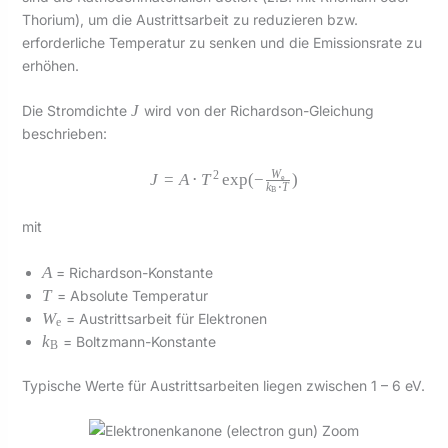
Thorium), um die Austrittsarbeit zu reduzieren bzw.
erforderliche Temperatur zu senken und die Emissionsrate zu
erhöhen.
J
J
Die Stromdichte
wird von der Richardson-Gleichung
beschrieben:
W
2
J = A \cdot T^2
J
=
A
⋅
T
e
x
p
(
−
)
e
k
⋅
T
B
\exp(-
\frac{W_\text{e}}
mit
{k_\text{B}\cdot
T})
A
A
= Richardson-Konstante
T
T
= Absolute Temperatur
W_\text{e}
W
= Austrittsarbeit für Elektronen
e
k_\text{B}
k
= Boltzmann-Konstante
B
Typische Werte für Austrittsarbeiten liegen zwischen 1 – 6 eV.