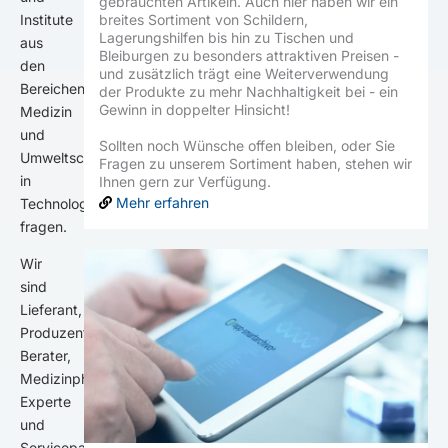
gebrauchten Artikeln. Auch hier haben wir ein
Institute
breites Sortiment von Schildern,
Lagerungshilfen bis hin zu Tischen und
aus
Bleiburgen zu besonders attraktiven Preisen -
den
und zusätzlich trägt eine Weiterverwendung
Bereichen
der Produkte zu mehr Nachhaltigkeit bei - ein
Gewinn in doppelter Hinsicht!
Medizin
und
Sollten noch Wünsche offen bleiben, oder Sie
Umweltschutz
Fragen zu unserem Sortiment haben, stehen wir
in
Ihnen gern zur Verfügung.
Mehr erfahren
Technologie
fragen.
Wir
sind
Lieferant,
Produzent,
Berater,
Medizinphysik-
Experte
und
Servicepartner