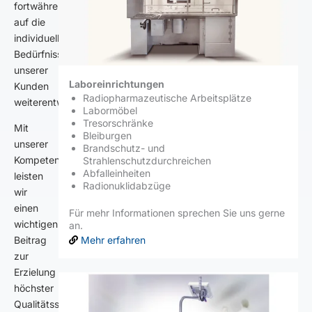
fortwährend
auf die
individuellen
Bedürfnisse
unserer
Laboreinrichtungen
Kunden
Radiopharmazeutische Arbeitsplätze
weiterentwickelt.
Labormöbel
Tresorschränke
Mit
Bleiburgen
unserer
Brandschutz- und
Kompetenz
Strahlenschutzdurchreichen
Abfalleinheiten
leisten
Radionuklidabzüge
wir
einen
Für mehr Informationen sprechen Sie uns gerne
wichtigen
an.
Mehr erfahren
Beitrag
zur
Erzielung
höchster
Qualitätsstandards