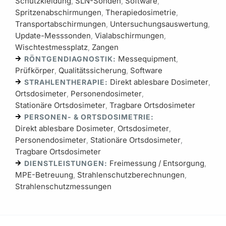
Schutzkleidung
SLN-Sonden
Software
,
,
,
Spritzenabschirmungen
Therapiedosimetrie
,
,
Transportabschirmungen
Untersuchungsauswertung
,
,
Update-Messsonden
Vialabschirmungen
,
,
Wischtestmessplatz
Zangen
,
Messequipment
RÖNTGENDIAGNOSTIK:
,
Prüfkörper
Qualitätssicherung
Software
,
,
Direkt ablesbare Dosimeter
STRAHLENTHERAPIE:
,
Ortsdosimeter
Personendosimeter
,
,
Stationäre Ortsdosimeter
Tragbare Ortsdosimeter
,
PERSONEN- & ORTSDOSIMETRIE:
Direkt ablesbare Dosimeter
Ortsdosimeter
,
,
Personendosimeter
Stationäre Ortsdosimeter
,
,
Tragbare Ortsdosimeter
Freimessung / Entsorgung
DIENSTLEISTUNGEN:
,
MPE-Betreuung
Strahlenschutzberechnungen
,
,
Strahlenschutzmessungen