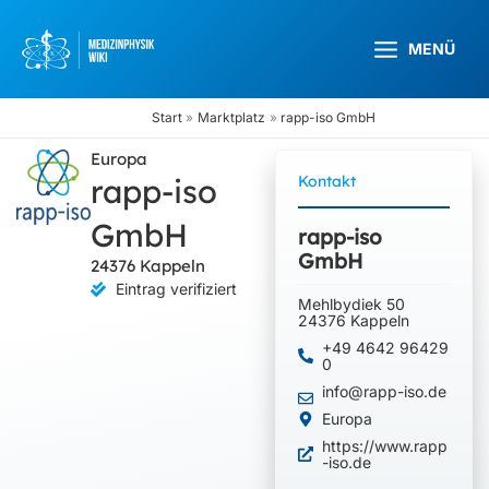
Zum
Inhalt
MENÜ
springen
Start
Marktplatz
rapp-iso GmbH
Europa
rapp-iso
Kontakt
GmbH
rapp-iso
GmbH
24376 Kappeln
Eintrag verifiziert
Mehlbydiek 50
24376 Kappeln
+49 4642 96429
0
info@rapp-iso.de
Europa
https://www.rapp
-iso.de