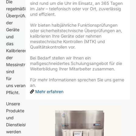
Die
sind rund um die Uhr im Einsatz, an 365 Tagen
regelmäßige
im Jahr – telefonisch oder vor Ort, zuverlässig
und effizient.
Überprüfung
der
Wir bieten halbjährliche Funktionsprüfungen
Geräte
oder sicherheitstechnische Überprüfungen an,
kalibrieren Ihre Geräte oder nehmen
und
messtechnische Kontrollen (MTK) und
das
Qualitätskontrollen vor.
Kalibrieren
der
Bei Bedarf stellen wir Ihnen ein
maßgeschneidertes Schulungsangebot für die
Messinstrumente
Weiterbildung Ihrer Mitarbeiter zusammen.
sind
für
Für mehr Informationen sprechen Sie uns gerne
an.
uns verantwortungsvolle
Mehr erfahren
Pflicht.
Unsere
Produkte
und
Dienstleistungen
werden