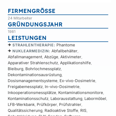
FIRMENGRÖSSE
24 Mitarbeiter
GRÜNDUNGSJAHR
1981
LEISTUNGEN
Phantome
STRAHLENTHERAPIE:
Abfallbehälter
NUKLEARMEDIZIN:
,
Abfallmanagement
Abzüge
Aktivimeter
,
,
,
Apparativer Strahlenschutz
Applikationshilfe
,
,
Bleiburg
Bohrlochmessplatz
,
,
Dekontaminationsausrüstung
,
Dosismanagementsysteme
Ex-vivo-Dosimetrie
,
,
Freigabemessplatz
In-vivo-Dosimetrie
,
,
Inkooperationsmessplätze
Kontaminationsmonitore
,
,
Kontaminationsschutz
Laborausstattung
Labormöbel
,
,
,
LFB-Werkbank
Prüfkörper
Prüfstrahler
,
,
,
Qualitätssicherung
Radioaktive Stoffe
RIS
,
,
,