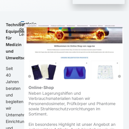
Portfolio
Technisches
der
Equipment
Leistungen
für
Medizin
und
Umweltschutz.
Seit
40
Jahren
Online-Shop
beraten
Neben Lagerungshilfen und
und
Verbrauchsmaterialien haben wir
begleiten
Personendosimeter, Prüfkörper und Phantome
wir
sowie Strahlenschutzvorrichtungen im
Sortiment.
Unternehmen,
Einrichtungen
Ein besonderes Highlight ist unser Angebot an
und