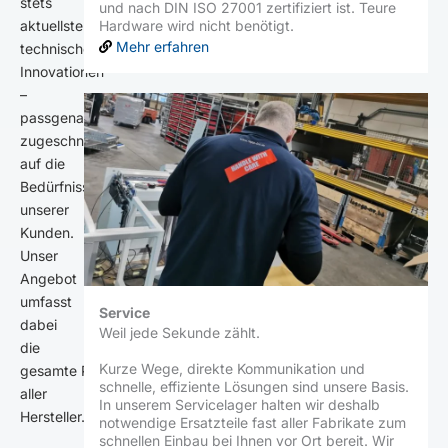
stets
und nach DIN ISO 27001 zertifiziert ist. Teure
Hardware wird nicht benötigt.
aktuellste
Mehr erfahren
technische
Innovationen
–
passgenau
zugeschnitten
auf die
Bedürfnisse
unserer
Kunden.
Unser
Angebot
umfasst
Service
dabei
Weil jede Sekunde zählt.
die
Kurze Wege, direkte Kommunikation und
gesamte Produktpalette
schnelle, effiziente Lösungen sind unsere Basis.
aller
In unserem Servicelager halten wir deshalb
Hersteller.
notwendige Ersatzteile fast aller Fabrikate zum
schnellen Einbau bei Ihnen vor Ort bereit. Wir