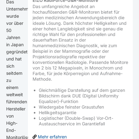
EIZO RadiForce-G&R-Monitore
Das
Das umfangreiche Angebot an
Unternehmen
hochauflösenden G&R-Monitoren bietet für
wurde
jeden medizinischen Anwendungsbereich die
vor über
ideale Lösung. Dank höchster Helligkeiten und
einer hohen Langlebigkeit sind sie genau die
50
richtige Wahl für den professionellen und
Jahren
dauerhaften Einsatz in der
in Japan
humanmedizinischen Diagnostik, wie zum
Beispiel in der Mammografie oder der
gegründet
Projektionsradiografie repektive der
und hat
konventionellen Radiologie. Passende Monitore
sich
von 2 bis 12 Megapixeln, in Monochrom und
seitdem
Farbe, für jede Körperregion und Aufnahme-
Methode.
zu
einem
Gleichmäßige Darstellung auf dem ganzen
weltweit
Bildschirm dank DUE (Digital Uniformity
Equalizer)-Funktion
führenden
Wiedergabe feinster Graustufen
Hersteller
Hellikgeitsgarantie
von
Logistischer (Double-Swap) Vor-Ort-
High-
Austauschservice im Garantiefall
End-
Mehr erfahren
Monitorlösungen