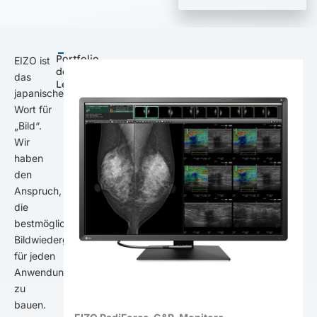
Portfolio
EIZO ist
der
das
Leistungen
japanische
Wort für
„Bild“.
Wir
haben
den
Anspruch,
die
bestmöglichen
Bildwiedergabelösungen
für jeden
Anwendungsbereich
zu
bauen.