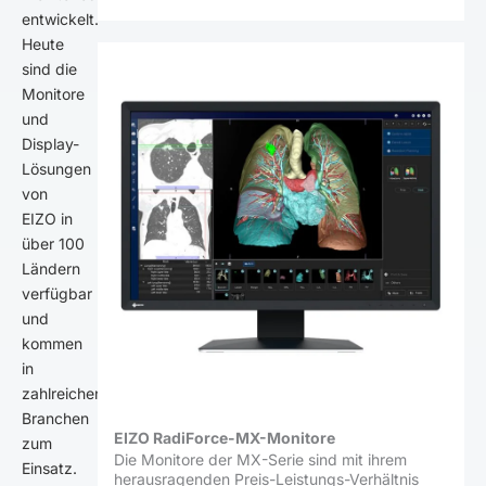
entwickelt.
Heute
sind die
Monitore
und
Display-
Lösungen
von
EIZO in
über 100
Ländern
verfügbar
und
kommen
in
zahlreichen
Branchen
EIZO RadiForce-MX-Monitore
zum
Die Monitore der MX-Serie sind mit ihrem
Einsatz.
herausragenden Preis-Leistungs-Verhältnis