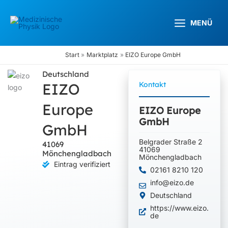
Zum
Inhalt
MENÜ
springen
Start
Marktplatz
EIZO Europe GmbH
Deutschland
EIZO
Kontakt
Europe
EIZO Europe
GmbH
GmbH
Belgrader Straße 2
41069
41069
Mönchengladbach
Mönchengladbach
Eintrag verifiziert
02161 8210 120
info@eizo.de
Deutschland
https://www.eizo.
de