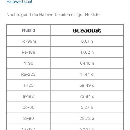
Halbwertszeit
.
Nachfolgend die Halbwertszeiten einiger Nuklide:
Nuklid
Halbwertszeit
Tc-99m
6,01 h
Re-188
17,02 h
Y-90
64,10 h
Ra-223
11,44 d
I-125
59,49 d
Ir-192
73,84 d
Co-60
5,27 a
Sr-90
28,78 a
Cs-137
30,17 a