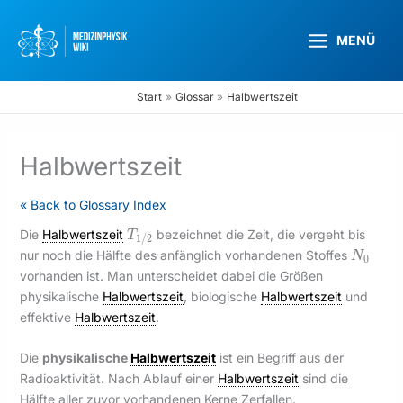
Zum
Inhalt
MENÜ
springen
Start
Glossar
Halbwertszeit
Halbwertszeit
« Back to Glossary Index
T_{1/2}
Die
Halbwertszeit
bezeichnet die Zeit, die vergeht bis
T
1
/
2
N_0
nur noch die Hälfte des anfänglich vorhandenen Stoffes
N
0
vorhanden ist. Man unterscheidet dabei die Größen
physikalische
Halbwertszeit
, biologische
Halbwertszeit
und
effektive
Halbwertszeit
.
Die
physikalische
Halbwertszeit
ist ein Begriff aus der
Radioaktivität. Nach Ablauf einer
Halbwertszeit
sind die
Hälfte aller zuvor vorhandenen Kerne Zerfallen.