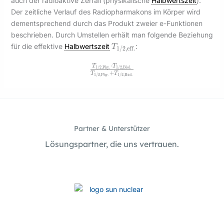
auch der radioaktive Zerfall (physikalische
Halbwertszeit
).
Der zeitliche Verlauf des Radiopharmakons im Körper wird
dementsprechend durch das Produkt zweier e-Funktionen
beschrieben. Durch Umstellen erhält man folgende Beziehung
T_{1/2,
für die effektive
Halbwertszeit
:
T
1
/
2
,
eff.
\text{eff.}}
⋅
\frac{T_{1/2,
T
T
1
/
2
,
Phy.
1
/
2
,
Biol.
+
T
T
1
/
2
,
Phy.
1
/
2
,
Biol.
\text{Phy.}} \cdot
T_{1/2,
\text{Biol.}}}
{T_{1/2,
\text{Phy.}}+T_{1/2,
\text{Biol.}}}
Partner & Unterstützer
Lösungspartner, die uns vertrauen.