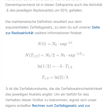
A
Dementsprechend ist in dieser Zeitspanne auch die Aktivität
des jeweiligen Radionuklids um 50% gefallen.
A
Die mathematische Definition resultiert aus dem
exponentiellen Zerfallsgesetz, zu dem du auf unserer
Seite
zur Radioaktivität
weitere Informationen findest.
−
⋅
N(t) = N_0
(
)
=
⋅
e
x
p
λ
t
N
t
N
0
\cdot \exp^{-
\lambda\cdot
−
⋅
N(T_{1/2})
(
)
=
/
2
=
⋅
e
x
p
λ
T
N
T
N
N
1
/
2
0
0
1
/
2
t}
= N_0/2=
N_0 \cdot
\ln(1/2)
l
n
(
1
/
2
)
=
−
⋅
λ
T
1
/
2
\exp^{-
= -
\lambda\cdot
\lambda
T_{1/2}
=
l
n
(
2
)
/
T
λ
1
/
2
T_{1/2}}
\cdot
= \ln(2)
T_{1/2}
/
\lambda
ist die Zerfallskonstante, die die Zerfallswahrscheinlichkeit
λ
\lambda
des jeweiligen Nuklids angibt. Um ein Gefühl für das
Verhalten dieser Größer zu bekommen, eignet sich unser
eigens erstellter
Rechner zum Zerfallsgesetz und zur