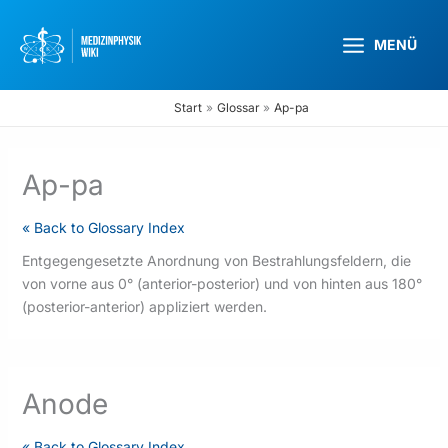
Zum
Inhalt
MENÜ
springen
Start
Glossar
Ap-pa
Ap-pa
« Back to Glossary Index
Entgegengesetzte Anordnung von Bestrahlungsfeldern, die
von vorne aus 0° (anterior-posterior) und von hinten aus 180°
(posterior-anterior) appliziert werden.
Anode
« Back to Glossary Index