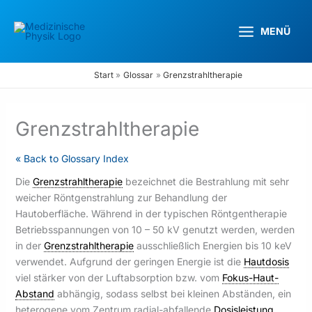
Zum
Inhalt
MENÜ
springen
Start
Glossar
Grenzstrahltherapie
Grenzstrahltherapie
« Back to Glossary Index
Die
Grenzstrahltherapie
bezeichnet die Bestrahlung mit sehr
weicher Röntgenstrahlung zur Behandlung der
Hautoberfläche. Während in der typischen Röntgentherapie
Betriebsspannungen von 10 – 50 kV genutzt werden, werden
in der
Grenzstrahltherapie
ausschließlich Energien bis 10 keV
verwendet. Aufgrund der geringen Energie ist die
Hautdosis
viel stärker von der Luftabsorption bzw. vom
Fokus-Haut-
Abstand
abhängig, sodass selbst bei kleinen Abständen, ein
heterogene vom Zentrum radial-abfallende
Dosisleistung